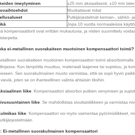
kkeiden imeytyminen
±25 mm aksiaalisesti, ±10 mm latera
ovaihtoehdot
Muokattavat mitat
ellusalueet
Putkijärjestelmät kemian-, sähkö- ja
ikä
Jopa 10 vuotta normaaleissa käyttö
 kompensaattorit ovat erittäin mukautuvia, ja niiden suunnittelu voida
istarpeita.
nka ei-metallinen suorakaiteen muotoinen kompensaattori toimii?
etallinen suorakaiteen muotoinen kompensaattori toimii absorboimalla aks
ilinjassa. Kun lämpötila muuttuu, materiaali laajenee tai supistuu, ja
keeseen. Sen suorakulmainen muoto varmistaa, että se sopii hyvin paikko
 vieviä, joten se on ihanteellinen valinta ahtaisiin tiloihin.
ksiaalinen liike
: Kompensaattori absorboi putkien venymisen ja supist
ivusuuntainen liike
: Se mahdollistaa sivuttaisliikkeen ja varmistaa ni
ulmikas liike
: Kompensaattori voi myös vaimentaa pyörimisliikkeet, mi
utkijärjestelmään.
: Ei-metallinen suorakulmainen kompensaattori