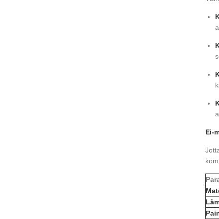
K
a
K
s
K
k
K
a
Ei-
Jott
komp
Par
Mate
Läm
Pai