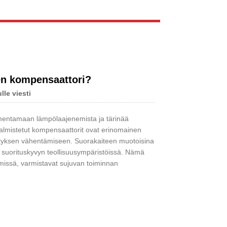
Live
en kompensaattori?
lle viesti
mentamaan lämpölaajenemista ja tärinää
a valmistetut kompensaattorit ovat erinomainen
nityksen vähentämiseen. Suorakaiteen muotoisina
sen suorituskyvyn teollisuusympäristöissä. Nämä
elmissä, varmistavat sujuvan toiminnan