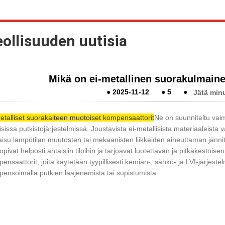
ollisuuden uutisia
Mikä on ei-metallinen suorakulmain
●
2025-11-12
●
5
●
Jätä minu
etalliset suorakaiteen muotoiset kompensaattorit
Ne on suunniteltu vai
aisissa putkistojärjestelmissä. Joustavista ei-metallisista materiaaleist
aisu lämpötilan muutosten tai mekaanisten liikkeiden aiheuttaman jän
opivat helposti ahtaisiin tiloihin ja tarjoavat luotettavan ja pitkäkestoi
ensaattorit, joita käytetään tyypillisesti kemian-, sähkö- ja LVI-järjest
ensoimalla putkien laajenemista tai supistumista.