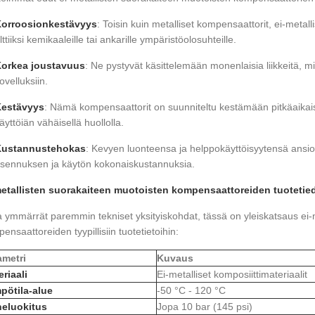
orroosionkestävyys
: Toisin kuin metalliset kompensaattorit, ei-metall
lttiiksi kemikaaleille tai ankarille ympäristöolosuhteille.
orkea joustavuus
: Ne pystyvät käsittelemään monenlaisia ​​liikkeitä, mik
ovelluksiin.
estävyys
: Nämä kompensaattorit on suunniteltu kestämään pitkäaikais
äyttöiän vähäisellä huollolla.
ustannustehokas
: Kevyen luonteensa ja helppokäyttöisyytensä ansio
sennuksen ja käytön kokonaiskustannuksia.
metallisten suorakaiteen muotoisten kompensaattoreiden tuotetie
a ymmärrät paremmin tekniset yksityiskohdat, tässä on yleiskatsaus ei-
ensaattoreiden tyypillisiin tuotetietoihin:
ametri
Kuvaus
riaali
Ei-metalliset komposiittimateriaalit
pötila-alue
-50 °C - 120 °C
neluokitus
Jopa 10 bar (145 psi)