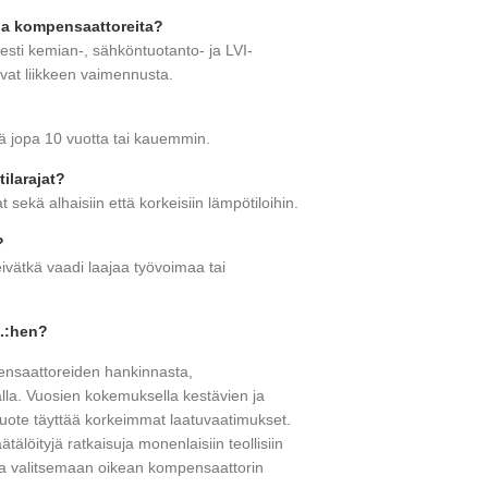
sia kompensaattoreita?
esti kemian-, sähköntuotanto- ja LVI-
tivat liikkeen vaimennusta.
?
ää jopa 10 vuotta tai kauemmin.
ilarajat?
sekä alhaisiin että korkeisiin lämpötiloihin.
?
ivätkä vaadi laajaa työvoimaa tai
d.:hen?
ensaattoreiden hankinnasta,
alla. Vuosien kokemuksella kestävien ja
uote täyttää korkeimmat laatuvaatimukset.
löityjä ratkaisuja monenlaisiin teollisiin
inua valitsemaan oikean kompensaattorin