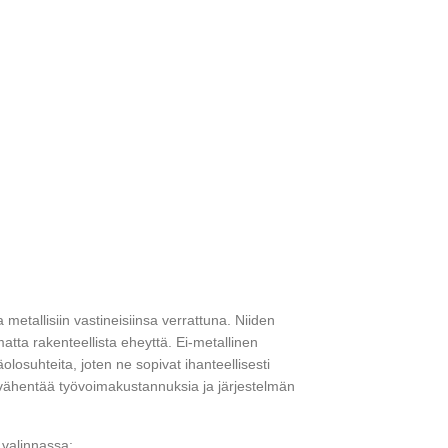
metallisiin vastineisiinsa verrattuna. Niiden
atta rakenteellista eheyttä. Ei-metallinen
losuhteita, joten ne sopivat ihanteellisesti
ä vähentää työvoimakustannuksia ja järjestelmän
valinnassa: