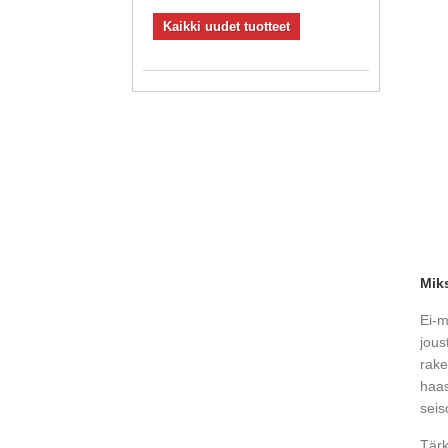
Kaikki uudet tuotteet
Miks
Ei-m
jous
rake
haas
seis
Tärk