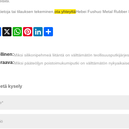
isiisi.
tietoja tai tilauksen tekeminen,
ota yhteyttä
Hebei Fushuo Metal Rubber Pl
Facebook
X
WhatsApp
Pinterest
LinkedIn
Share
llinen:
Miksi silikonipehmeä liitäntä on välttämätön teollisuusputkijärjes
raava:
Miksi pääteöljyn poistoimukumiputki on välttämätön nykyaikaise
etä kysely