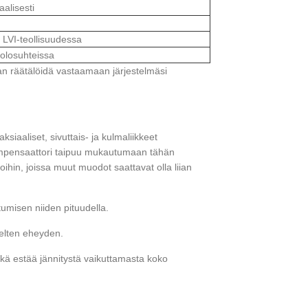
alisesti
 LVI-teollisuudessa
olosuhteissa
an räätälöidä vastaamaan järjestelmäsi
iaaliset, sivuttais- ja kulmaliikkeet
 kompensaattori taipuu mukautumaan tähän
ihin, joissa muut muodot saattavat olla liian
umisen niiden pituudella.
velten eheyden.
kä estää jännitystä vaikuttamasta koko