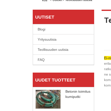
>
Uutiset
>
Teollisuuden uutisia
Koti
UUTISET
Te
Blogi
Yritysuutisia
Teollisuuden uutisia
Ei-m
FAQ
eril
ratk
ne s
UUDET TUOTTEET
komp
komp
Betonin toimitus
kumiputki