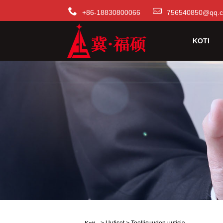
+86-18830800066
756540850@qq.
KOTI