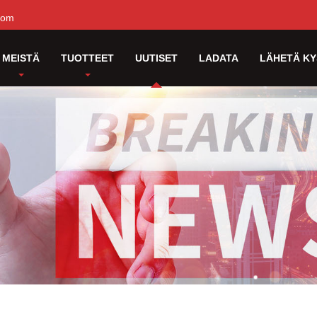
com
MEISTÄ
TUOTTEET
UUTISET
LADATA
LÄHETÄ KY