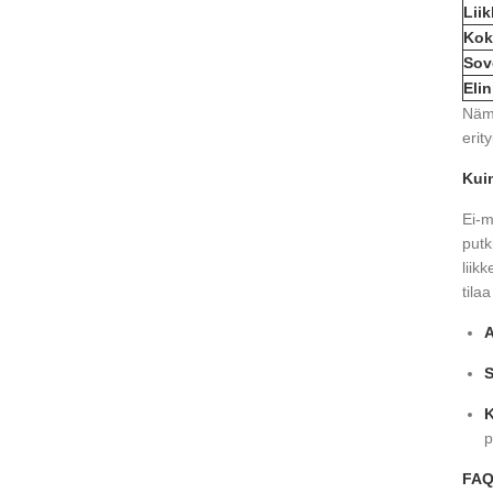
Lii
Kok
Sov
Elin
Nämä
erity
Kui
Ei-m
putk
liik
tilaa
A
S
K
p
FAQ