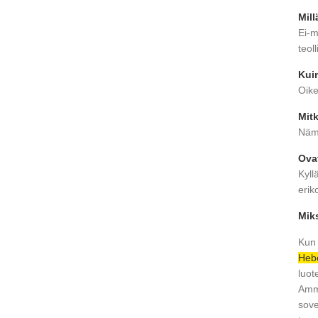
Mill
Ei-m
teol
Kuin
Oike
Mitk
Nämä
Ova
Kyll
erik
Miks
Kun 
Hebe
luot
Amma
sove