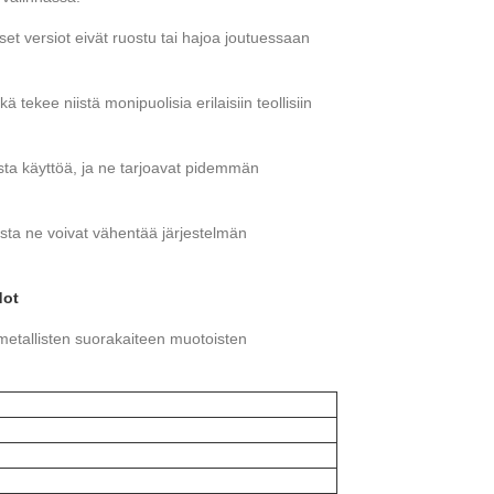
iset versiot eivät ruostu tai hajoa joutuessaan
ä tekee niistä monipuolisia erilaisiin teollisiin
ta käyttöä, ja ne tarjoavat pidemmän
sta ne voivat vähentää järjestelmän
dot
metallisten suorakaiteen muotoisten