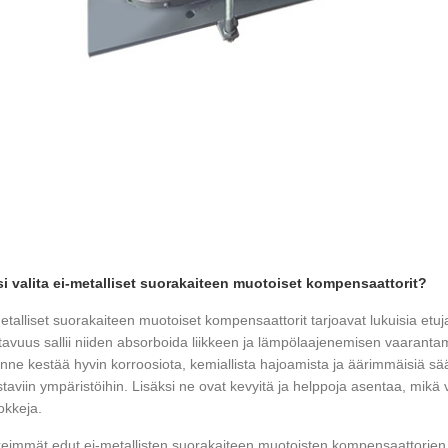
i valita ei-metalliset suorakaiteen muotoiset kompensaattorit?
etalliset suorakaiteen muotoiset kompensaattorit tarjoavat lukuisia etuja 
tavuus sallii niiden absorboida liikkeen ja lämpölaajenemisen vaarantam
nne kestää hyvin korroosiota, kemiallista hajoamista ja äärimmäisiä sääo
taviin ympäristöihin. Lisäksi ne ovat kevyitä ja helppoja asentaa, mik
okkeja.
eimmät edut ei-metallisten suorakaiteen muotoisten kompensaattorien 