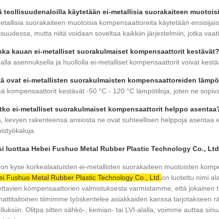
ä teollisuudenaloilla käytetään ei-metallisia suorakaiteen muotoi
etallisia suorakaiteen muotoisia kompensaattoreita käytetään ensisijais
lisuudessa, mutta niitä voidaan soveltaa kaikkiin järjestelmiin, jotka vaa
ka kauan ei-metalliset suorakulmaiset kompensaattorit kestävät
alla asennuksella ja huollolla ei-metalliset kompensaattorit voivat kest
ä ovat ei-metallisten suorakulmaisten kompensaattoreiden lämpöt
 kompensaattorit kestävät -50 °C - 120 °C lämpötiloja, joten ne sopivat 
tko ei-metalliset suorakulmaiset kompensaattorit helppo asentaa
ä, kevyen rakenteensa ansiosta ne ovat suhteellisen helppoja asentaa e
oistyökaluja.
i luottaa Hebei Fushuo Metal Rubber Plastic Technology Co., Lt
on kyse korkealaatuisten ei-metallisten suorakaiteen muotoisten komp
i Fushuo Metal Rubber Plastic Technology Co., Ltd.
on luotettu nimi al
ettavien kompensaattorien valmistuksesta varmistamme, että jokainen t
ttitaitoinen tiimimme työskentelee asiakkaiden kanssa tarjotakseen räätä
lluksiin. Olitpa sitten sähkö-, kemian- tai LVI-alalla, voimme auttaa s