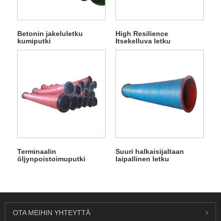
Betonin jakeluletku
High Resilience
kumiputki
Itsekelluva letku
kumiputki
Terminaalin
Suuri halkaisijaltaan
öljynpoistoimuputki
laipallinen letku
kumiputki
kumiputki
OTA MEIHIN YHTEYTTÄ