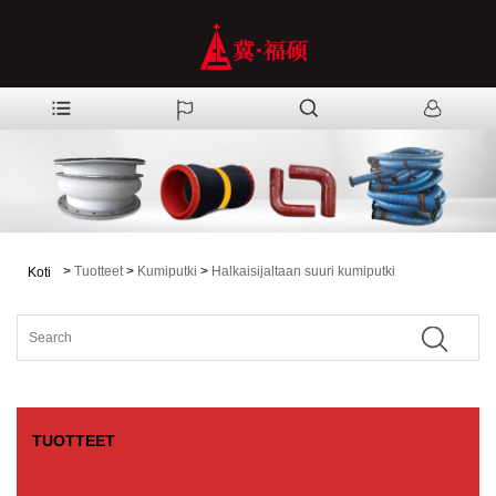
>
Tuotteet
>
Kumiputki
>
Halkaisijaltaan suuri kumiputki
Koti
TUOTTEET