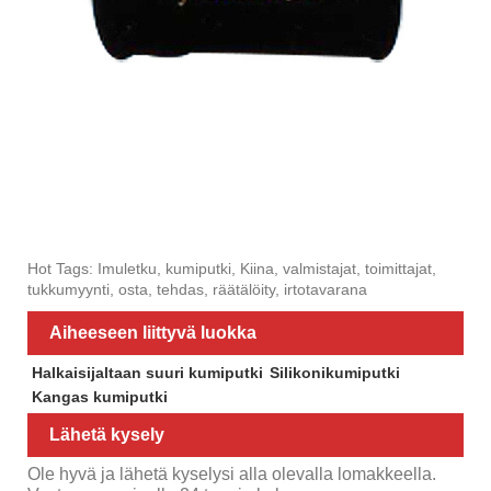
Hot Tags: Imuletku, kumiputki, Kiina, valmistajat, toimittajat,
tukkumyynti, osta, tehdas, räätälöity, irtotavarana
Aiheeseen liittyvä luokka
Halkaisijaltaan suuri kumiputki
Silikonikumiputki
Kangas kumiputki
Lähetä kysely
Ole hyvä ja lähetä kyselysi alla olevalla lomakkeella.