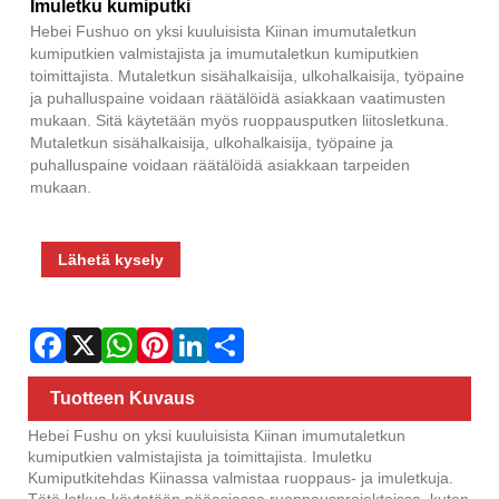
Fac
X
Wha
Pint
Link
Sha
Imuletku kumiputki
Hebei Fushuo on yksi kuuluisista Kiinan imumutaletkun
kumiputkien valmistajista ja imumutaletkun kumiputkien
toimittajista. Mutaletkun sisähalkaisija, ulkohalkaisija, työpaine
ja puhalluspaine voidaan räätälöidä asiakkaan vaatimusten
mukaan. Sitä käytetään myös ruoppausputken liitosletkuna.
Mutaletkun sisähalkaisija, ulkohalkaisija, työpaine ja
puhalluspaine voidaan räätälöidä asiakkaan tarpeiden
mukaan.
Lähetä kysely
Tuotteen Kuvaus
Hebei Fushu on yksi kuuluisista Kiinan imumutaletkun
kumiputkien valmistajista ja toimittajista. Imuletku
Kumiputkitehdas Kiinassa valmistaa ruoppaus- ja imuletkuja.
Tätä letkua käytetään pääasiassa ruoppausprojekteissa, kuten