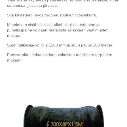
satamissa, joissa ja järvissä.
Sitä käytetään myös ruoppausputken liitosletkuna.
Mutaletkun sisähalkaisija, ulkohalkaisija, työpaine ja
puhalluspaine voidaan räätälöidä asiakkaan vaatimusten
mukaan.
Suuri halkaisija voi olla 1200 mm ja suuri pituus 100 metriä.
Panssaroidut letkut voidaan valmistaa todellisten tarpeiden
mukaan.